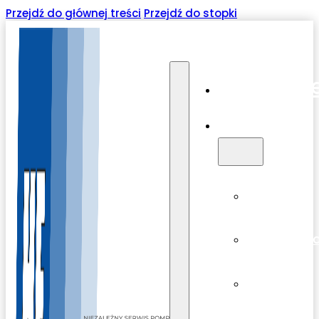
Przejdź do głównej treści
Przejdź do stopki
O firmi
Oferta
Serwis
Modernizac
Sprzedaż