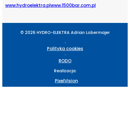
www.hydroelektra.pl
www.1500bar.com.pl
© 2026 HYDRO-ELEKTRA Adrian Lobermajer
·
Polityka cookies
·
RODO
Realizacja:
PixelVision