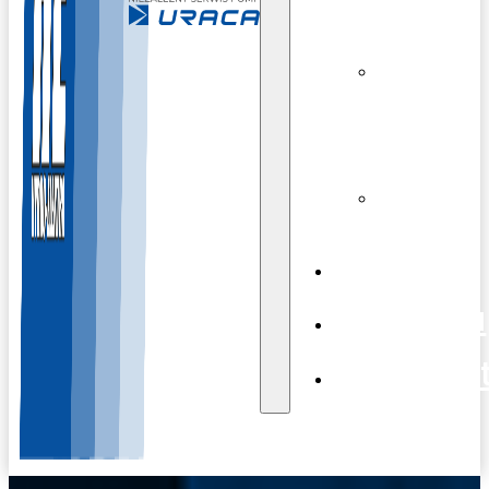
części
Wynajem
sprzętu
Szkolenia
Blog
Galeria
Kontak