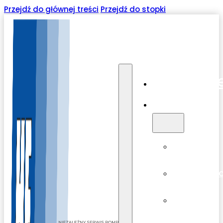
Przejdź do głównej treści
Przejdź do stopki
O firmi
Oferta
Serwis
Modernizac
Sprzedaż