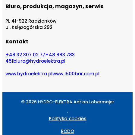
Biuro, produkcja, magazyn, serwis
PL 41-922 Radzionków
ul. Księżogórska 292
Kontakt
+48 32 307 02 77
+48 883 783
451
biuro@hydroelektra.pl
www.hydroelektra.pl
www.1500bar.com.pl
© 2026 HYDRO-ELEKTRA Adrian Lobermajer
·
Polityka cookies
·
RODO