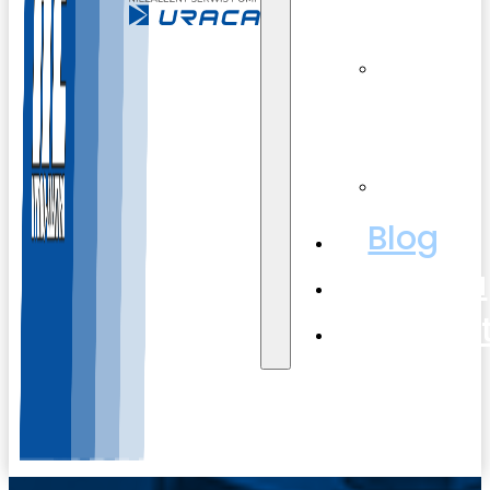
części
Wynajem
sprzętu
Szkolenia
Blog
Galeria
Kontak